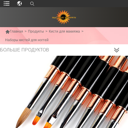

Главная
>
Продукты
>
Кисти для макияжа
>
Наборы кистей для ногтей
БОЛЬШЕ ПРОДУКТОВ