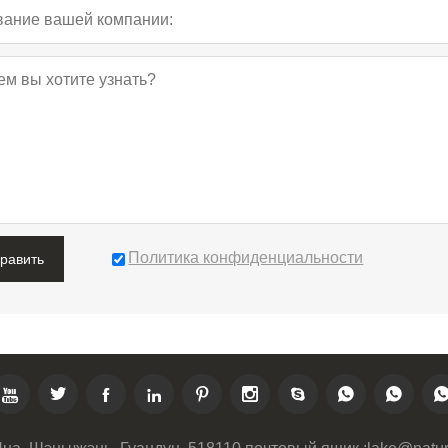
Политика конфиденциальности
править








