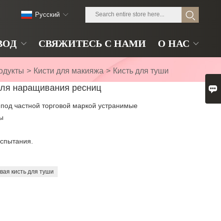
Pусский
ВОД
СВЯЖИТЕСЬ С НАМИ
О НАС
одукты
>
Кисти для макияжа
>
Кисть для туши
для наращивания ресниц

 под частной торговой маркой устранимые
ы
спытания.
вая кисть для туши