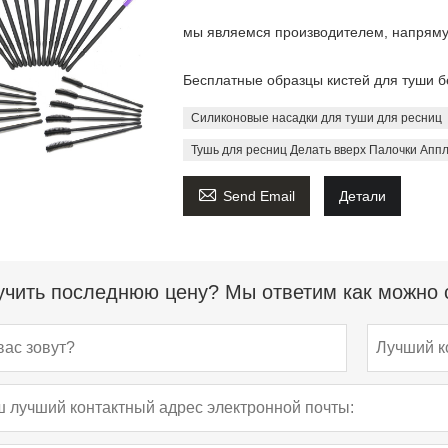
мы являемся производителем, напряму
Бесплатные образцы кистей для туши б
Силиконовые насадки для туши для ресниц
Тушь для ресниц Делать вверх Палочки Апп

Send Email
Детали
чить последнюю цену? Мы ответим как можно с