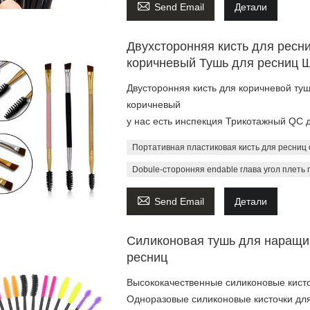

Send Email
Детали
Двухсторонняя кисть для ресни
коричневый Тушь для ресниц 
Двусторонняя кисть для коричневой туш
коричневый
у нас есть инспекция Трикотажный QC 
Портативная пластиковая кисть для ресниц
Dobule-сторонняя endable глава угол плеть 

Send Email
Детали
Силиконовая тушь для наращи
ресниц
Высококачественные силиконовые кисто
Одноразовые силиконовые кисточки дл