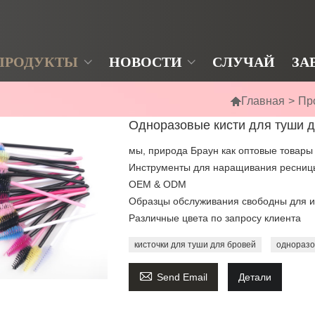
ПРОДУКТЫ
НОВОСТИ
СЛУЧАЙ
ЗА

Главная
>
Пр
Одноразовые кисти для туши 
мы, природа Браун как оптовые товары
Инструменты для наращивания ресниц
OEM & ODM
Образцы обслуживания свободны для и
Различные цвета по запросу клиента
кисточки для туши для бровей
одноразо

Send Email
Детали