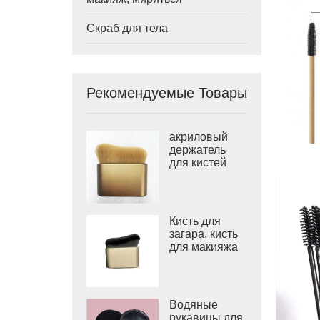
Скраб для тела
Рекомендуемые Товары
акриловый
держатель
для кистей
для макияжа
Кисть для
загара, кисть
для макияжа
дорожного
размера
Водяные
рукавицы для