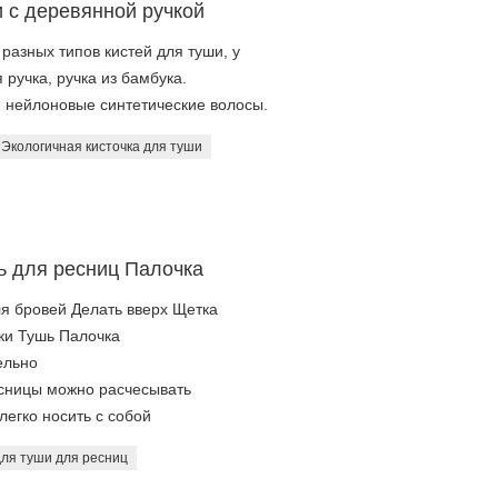
и с деревянной ручкой
разных типов кистей для туши, у
 ручка, ручка из бамбука.
и нейлоновые синтетические волосы.
Экологичная кисточка для туши
ь для ресниц Палочка
я бровей Делать вверх Щетка
ки Тушь Палочка
ельно
есницы можно расчесывать
егко носить с собой
для туши для ресниц