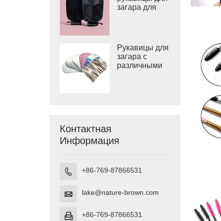
загара для
нанесения
лосьона для
загара и воды
для загара
Рукавицы для
загара с
различными
принтами и
рукавицы для
автозагара с
логотипом
Контактная
Информация
+86-769-87866531

lake@nature-brown.com

+86-769-87866531
